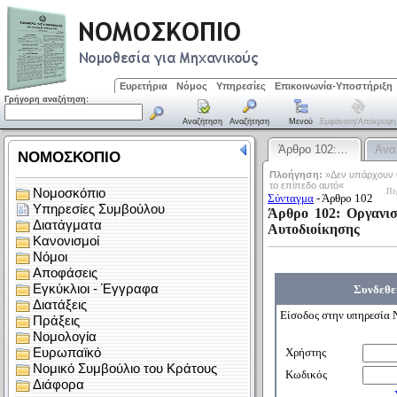
Ευρετήρια
Νόμος
Υπηρεσίες
Επικοινωνία-Υποστήριξη
Γρήγορη αναζήτηση:
Αναζήτηση
Αναζήτηση
Μενού
Εμφάνιση/απόκρυψη
Άρθρο 102:…
Ανα