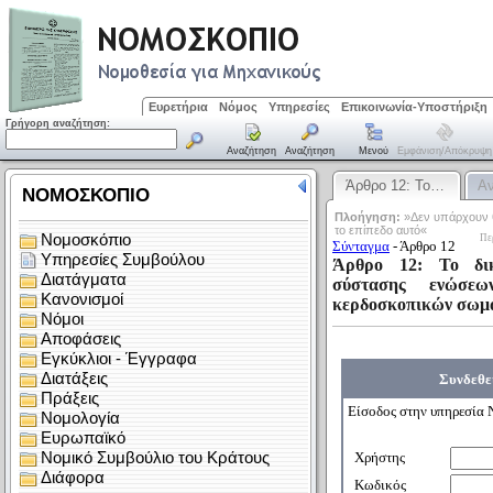
Ευρετήρια
Νόμος
Υπηρεσίες
Επικοινωνία-Υποστήριξη
Γρήγορη αναζήτηση:
Αναζήτηση
Αναζήτηση
Μενού
Εμφάνιση/απόκρυψη
Άρθρο 12: Το…
Α