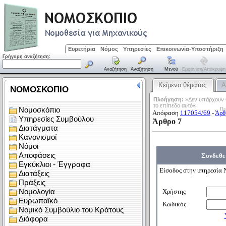
Ευρετήρια
Νόμος
Υπηρεσίες
Επικοινωνία-Υποστήριξη
Γρήγορη αναζήτηση:
Αναζήτηση
Αναζήτηση
Μενού
Εμφάνιση/απόκρυψη
Κείμενο θέματος
Α