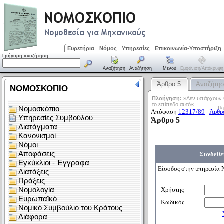
Ευρετήρια
Νόμος
Υπηρεσίες
Επικοινωνία-Υποστήριξη
Γρήγορη αναζήτηση:
Αναζήτηση
Αναζήτηση
Μενού
Εμφάνιση/απόκρυψη
Άρθρο 5
Αναζήτη