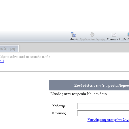
Μενού
Εμφάνιση/απόκρυψη
Επικοινωνία
Εκτ
ναζήτηση