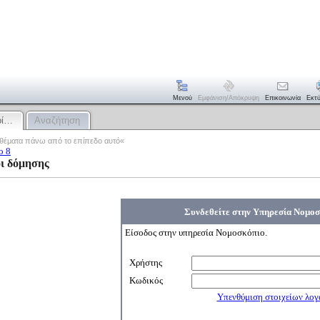
Μενού
Εμφάνιση/απόκρυψη
Επικοινωνία
Εκτ
οί…
Αναζήτηση