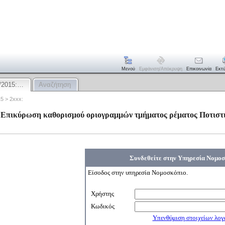
Μενού
Εμφάνιση/απόκρυψη
Επικοινωνία
Εκτ
/2015:…
Αναζήτηση