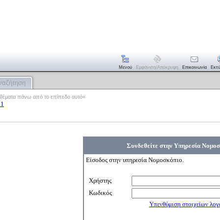
Μενού
Εμφάνιση/απόκρυψη
Επικοινωνία
Εκτ
ναζήτηση