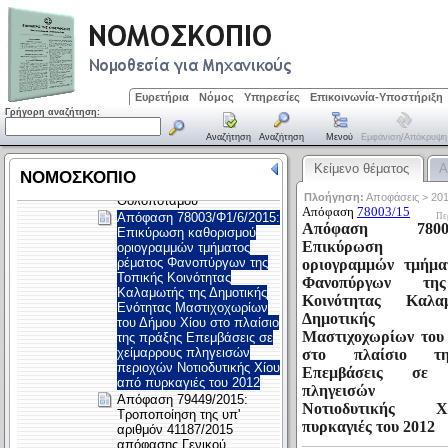
Ευρετήρια
Νόμος
Υπηρεσίες
Επικοινωνία-Υποστήριξη
Γρήγορη αναζήτηση:
Αναζήτηση
Αναζήτηση
Μενού
Εμφάνιση/απόκρυψη
Κείμενο θέματος
Α