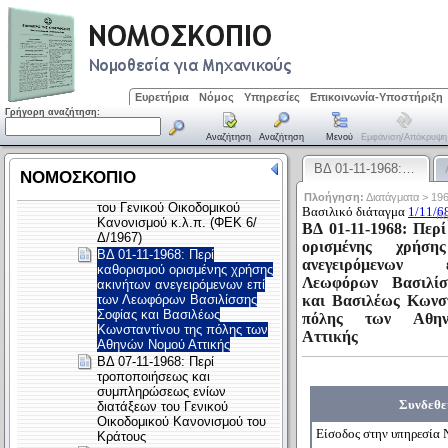
Ευρετήρια
Νόμος
Υπηρεσίες
Επικοινωνία-Υποστήριξη
Γρήγορη αναζήτηση:
Αναζήτηση
Αναζήτηση
Μενού
Εμφάνιση/απόκρυψη
ΒΔ 01-11-1968:…