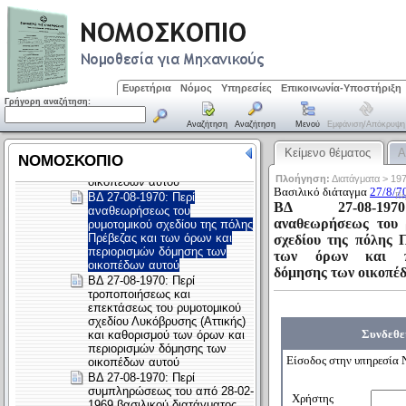
Ευρετήρια
Νόμος
Υπηρεσίες
Επικοινωνία-Υποστήριξη
Γρήγορη αναζήτηση:
Αναζήτηση
Αναζήτηση
Μενού
Εμφάνιση/απόκρυψη
Κείμενο θέματος
Α