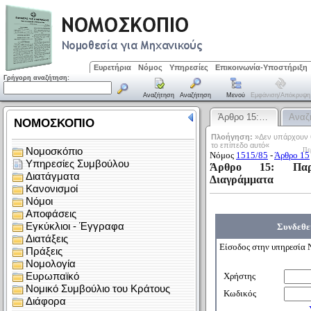
Ευρετήρια
Νόμος
Υπηρεσίες
Επικοινωνία-Υποστήριξη
Γρήγορη αναζήτηση:
Αναζήτηση
Αναζήτηση
Μενού
Εμφάνιση/απόκρυψη
Άρθρο 15:…
Αναζ