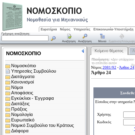
Ευρετήρια
Νόμος
Υπηρεσίες
Επικοινωνία-Υποστήριξη
Γρήγορη αναζήτηση:
Αναζήτηση
Αναζήτηση
Μενού
Εμφάνιση/απόκρυψη
Κείμενο θέματος
Α