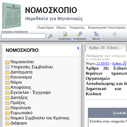
Ευρετήρια
Νόμος
Υπηρεσίες
Επικοινωνία-Υποστήριξη
Γρήγορη αναζήτηση:
Αναζήτηση
Αναζήτηση
Μενού
Εμφάνιση/απόκρυψη
Άρθρο 26: Ειδικές…