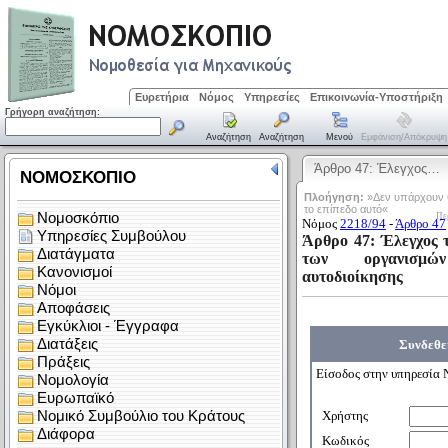
Ευρετήρια
Νόμος
Υπηρεσίες
Επικοινωνία-Υποστήριξη
Γρήγορη αναζήτηση:
Αναζήτηση
Αναζήτηση
Μενού
Εμφάνιση/απόκρυψη
Άρθρο 47: Έλεγχος…