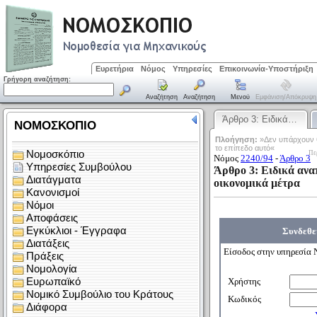
Ευρετήρια
Νόμος
Υπηρεσίες
Επικοινωνία-Υποστήριξη
Γρήγορη αναζήτηση:
Αναζήτηση
Αναζήτηση
Μενού
Εμφάνιση/απόκρυψη
Άρθρο 3: Ειδικά…