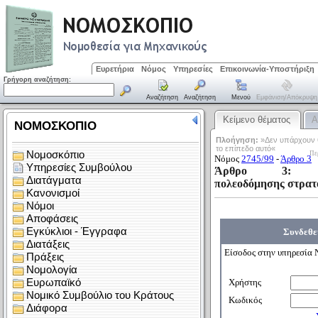
Ευρετήρια
Νόμος
Υπηρεσίες
Επικοινωνία-Υποστήριξη
Γρήγορη αναζήτηση:
Αναζήτηση
Αναζήτηση
Μενού
Εμφάνιση/απόκρυψη
Κείμενο θέματος
Α