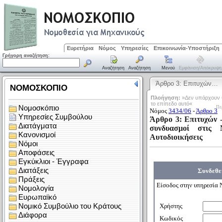
Ευρετήρια
Νόμος
Υπηρεσίες
Επικοινωνία-Υποστήριξη
Γρήγορη αναζήτηση:
Αναζήτηση
Αναζήτηση
Μενού
Εμφάνιση/απόκρυψη
Άρθρο 3: Επιτυχών…