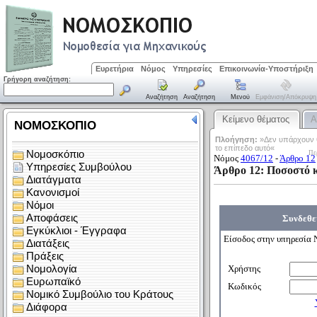
Ευρετήρια
Νόμος
Υπηρεσίες
Επικοινωνία-Υποστήριξη
Γρήγορη αναζήτηση:
Αναζήτηση
Αναζήτηση
Μενού
Εμφάνιση/απόκρυψη
Κείμενο θέματος
Α