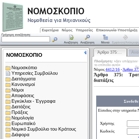
Ευρετήρια
Νόμος
Υπηρεσίες
Επικοινωνία-Υποστήριξη
Γρήγορη αναζήτηση:
Αναζήτηση
Αναζήτηση
Μενού
Εμφάνιση/απόκρυψη
Άρθρο 375:…
Ανα