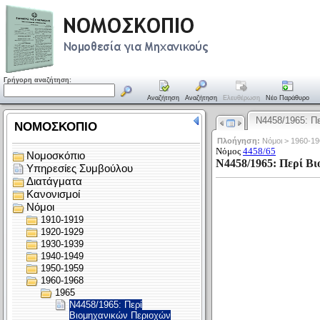
Γρήγορη αναζήτηση:
Αναζήτηση
Αναζήτηση
Ελευθέρωση
Νέο Παράθυρο
Ν4458/1965: Π