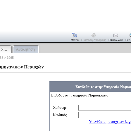
Μενού
Εμφάνιση/απόκρυψη
Επικοινωνία
Εκτ
ερί…
Αναζήτηση