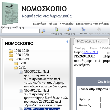
Ευρετήρια
Νόμος
Υπηρεσίες
Επικοινωνία-Υποστήριξη
Γρήγορη αναζήτηση:
Αναζήτηση
Αναζήτηση
Μενού
Εμφάνιση/απόκρυψη
Ν5269/1931: Περί…