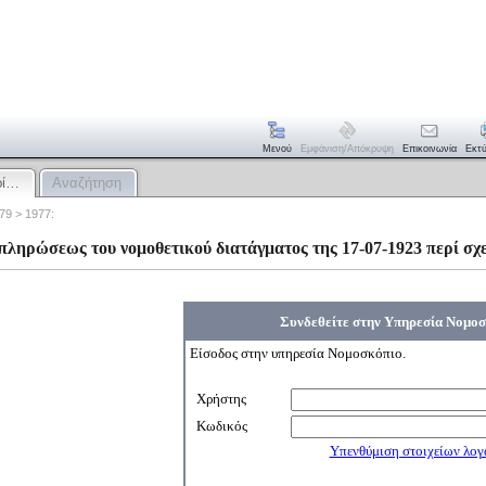
Μενού
Εμφάνιση/απόκρυψη
Επικοινωνία
Εκτ
ρί…
Αναζήτηση