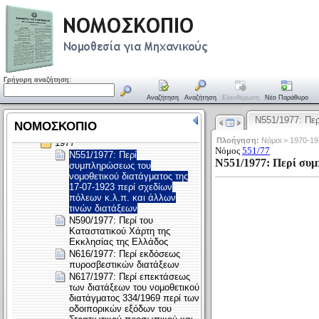
Γρήγορη αναζήτηση:
Αναζήτηση
Αναζήτηση
Ελευθέρωση
Νέο Παράθυρο
Ν551/1977: Πε