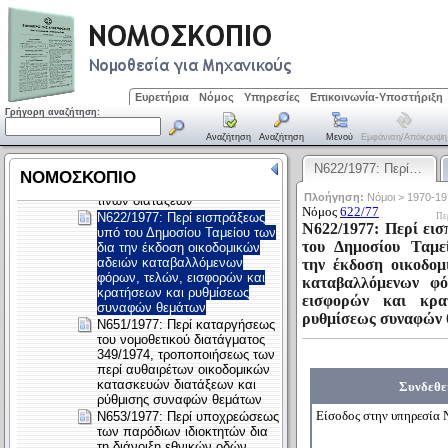
Ευρετήρια
Νόμος
Υπηρεσίες
Επικοινωνία-Υποστήριξη
Γρήγορη αναζήτηση:
Αναζήτηση
Αναζήτηση
Μενού
Εμφάνιση/απόκρυψη
Ν622/1977: Περί…