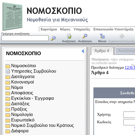
Ευρετήρια
Νόμος
Υπηρεσίες
Επικοινωνία-Υποστήριξη
Γρήγορη αναζήτηση:
Αναζήτηση
Αναζήτηση
Μενού
Εμφάνιση/απόκρυψη
Άρθρο 4
Αναζήτη