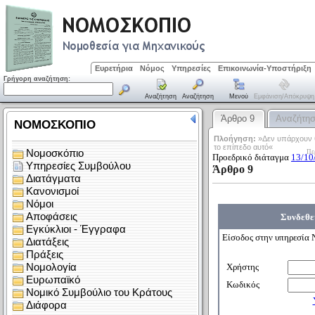
Ευρετήρια
Νόμος
Υπηρεσίες
Επικοινωνία-Υποστήριξη
Γρήγορη αναζήτηση:
Αναζήτηση
Αναζήτηση
Μενού
Εμφάνιση/απόκρυψη
Άρθρο 9
Αναζήτη