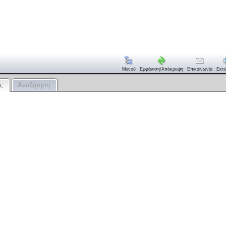
Μενού
Εμφάνιση/απόκρυψη
Επικοινωνία
Εκτ
ς
Αναζήτηση