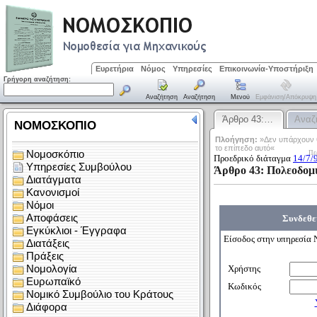
Ευρετήρια
Νόμος
Υπηρεσίες
Επικοινωνία-Υποστήριξη
Γρήγορη αναζήτηση:
Αναζήτηση
Αναζήτηση
Μενού
Εμφάνιση/απόκρυψη
Άρθρο 43:…
Αναζ