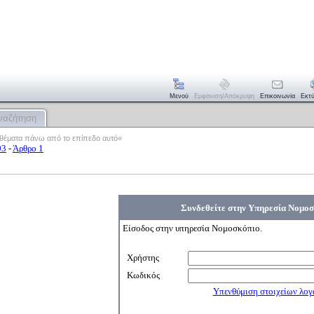
Μενού
Εμφάνιση/απόκρυψη
Επικοινωνία
Εκτ
ναζήτηση