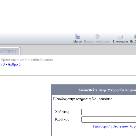
Μενού
Εμφάνιση/απόκρυψη
Επικοινωνία
Εκτ
ναζήτηση