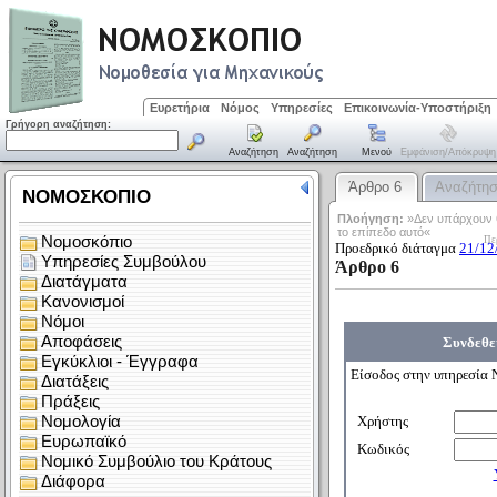
Ευρετήρια
Νόμος
Υπηρεσίες
Επικοινωνία-Υποστήριξη
Γρήγορη αναζήτηση:
Αναζήτηση
Αναζήτηση
Μενού
Εμφάνιση/απόκρυψη
Άρθρο 6
Αναζήτη