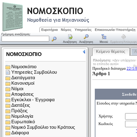
Ευρετήρια
Νόμος
Υπηρεσίες
Επικοινωνία-Υποστήριξη
Γρήγορη αναζήτηση:
Αναζήτηση
Αναζήτηση
Μενού
Εμφάνιση/απόκρυψη
Κείμενο θέματος
Α