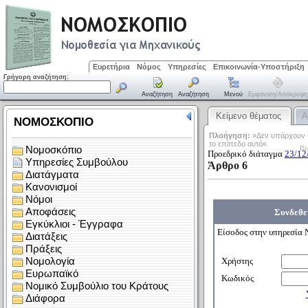
Ευρετήρια
Νόμος
Υπηρεσίες
Επικοινωνία-Υποστήριξη
Γρήγορη αναζήτηση:
Αναζήτηση
Αναζήτηση
Μενού
Εμφάνιση/απόκρυψη
Κείμενο θέματος
Α