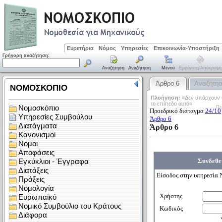
Ευρετήρια
Νόμος
Υπηρεσίες
Επικοινωνία-Υποστήριξη
Γρήγορη αναζήτηση:
Αναζήτηση
Αναζήτηση
Μενού
Εμφάνιση/απόκρυψη
Άρθρο 6
Αναζήτη