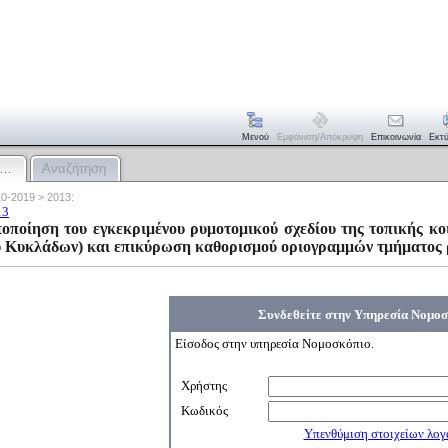
Μενού
Εμφάνιση/απόκρυψη
Επικοινωνία
Εκτ
:…
Αναζήτηση