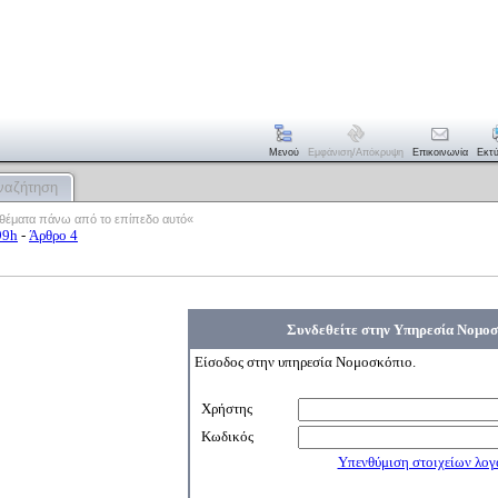
Μενού
Εμφάνιση/απόκρυψη
Επικοινωνία
Εκτ
ναζήτηση