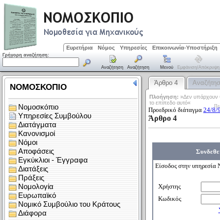
Ευρετήρια
Νόμος
Υπηρεσίες
Επικοινωνία-Υποστήριξη
Γρήγορη αναζήτηση:
Αναζήτηση
Αναζήτηση
Μενού
Εμφάνιση/απόκρυψη
Άρθρο 4
Αναζήτη