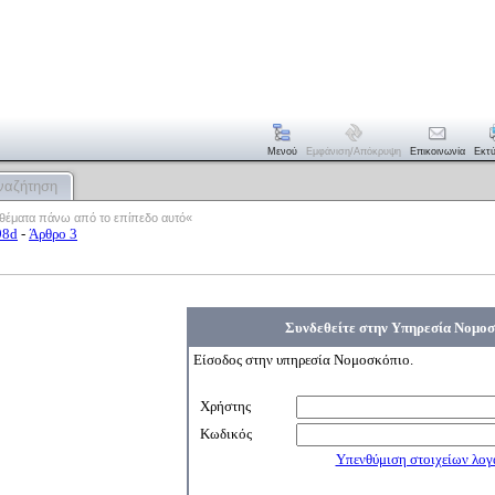
Μενού
Εμφάνιση/απόκρυψη
Επικοινωνία
Εκτ
ναζήτηση