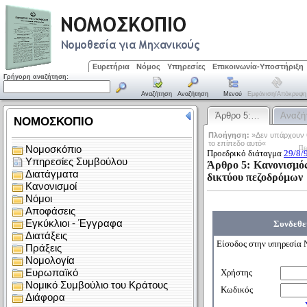
Ευρετήρια
Νόμος
Υπηρεσίες
Επικοινωνία-Υποστήριξη
Γρήγορη αναζήτηση:
Αναζήτηση
Αναζήτηση
Μενού
Εμφάνιση/απόκρυψη
Άρθρο 5:…
Αναζή