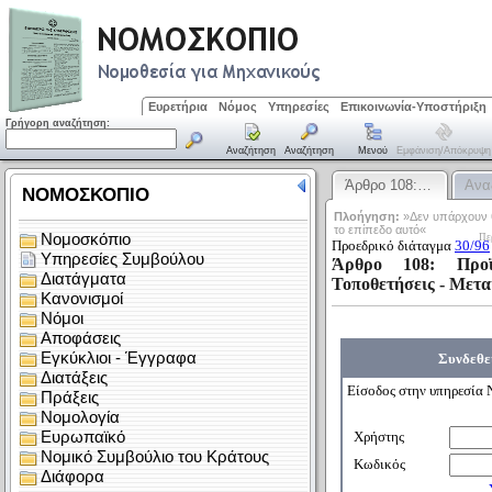
Ευρετήρια
Νόμος
Υπηρεσίες
Επικοινωνία-Υποστήριξη
Γρήγορη αναζήτηση:
Αναζήτηση
Αναζήτηση
Μενού
Εμφάνιση/απόκρυψη
Άρθρο 108:…
Ανα