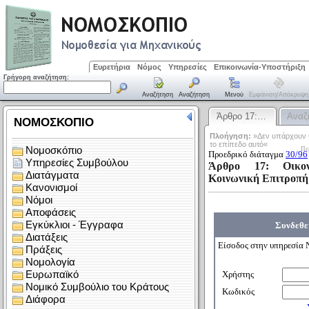
Ευρετήρια
Νόμος
Υπηρεσίες
Επικοινωνία-Υποστήριξη
Γρήγορη αναζήτηση:
Αναζήτηση
Αναζήτηση
Μενού
Εμφάνιση/απόκρυψη
Άρθρο 17:…
Αναζ