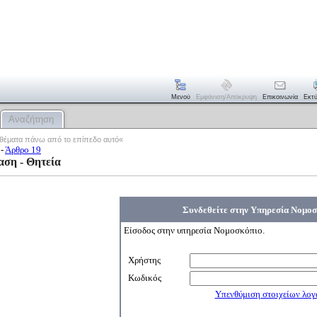
Μενού
Εμφάνιση/απόκρυψη
Επικοινωνία
Εκτ
Αναζήτηση