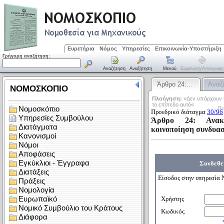
Ευρετήρια
Νόμος
Υπηρεσίες
Επικοινωνία-Υποστήριξη
Γρήγορη αναζήτηση:
Αναζήτηση
Αναζήτηση
Μενού
Εμφάνιση/απόκρυψη
Άρθρο 24:…
Αναζ