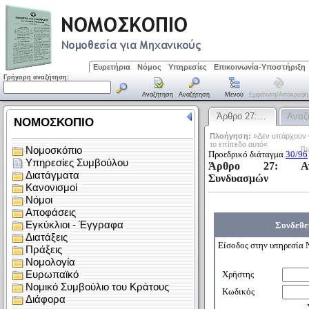
Ευρετήρια
Νόμος
Υπηρεσίες
Επικοινωνία-Υποστήριξη
Γρήγορη αναζήτηση:
Αναζήτηση
Αναζήτηση
Μενού
Εμφάνιση/απόκρυψη
Άρθρο 27:…
Αναζ