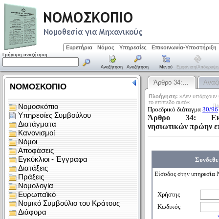
Ευρετήρια
Νόμος
Υπηρεσίες
Επικοινωνία-Υποστήριξη
Γρήγορη αναζήτηση:
Αναζήτηση
Αναζήτηση
Μενού
Εμφάνιση/απόκρυψη
Άρθρο 34:…
Αναζ