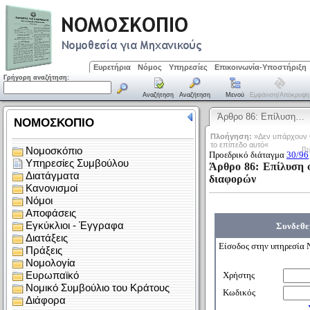
Ευρετήρια
Νόμος
Υπηρεσίες
Επικοινωνία-Υποστήριξη
Γρήγορη αναζήτηση:
Αναζήτηση
Αναζήτηση
Μενού
Εμφάνιση/απόκρυψη
Άρθρο 86: Επίλυση…