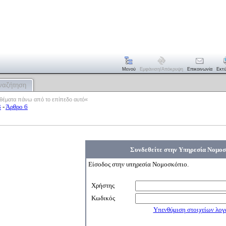
Μενού
Εμφάνιση/απόκρυψη
Επικοινωνία
Εκτ
ναζήτηση