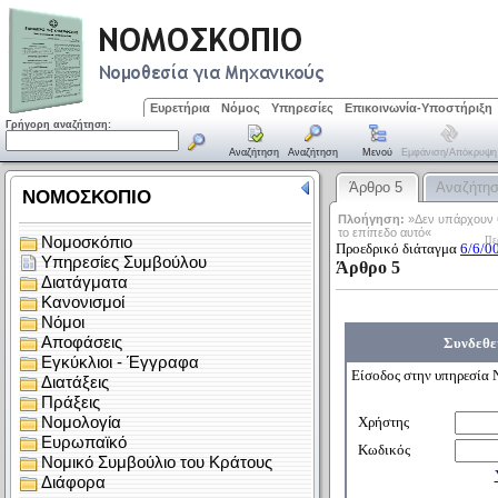
Ευρετήρια
Νόμος
Υπηρεσίες
Επικοινωνία-Υποστήριξη
Γρήγορη αναζήτηση:
Αναζήτηση
Αναζήτηση
Μενού
Εμφάνιση/απόκρυψη
Άρθρο 5
Αναζήτη