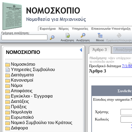
Ευρετήρια
Νόμος
Υπηρεσίες
Επικοινωνία-Υποστήριξη
Γρήγορη αναζήτηση:
Αναζήτηση
Αναζήτηση
Μενού
Εμφάνιση/απόκρυψη
Άρθρο 3
Αναζήτη