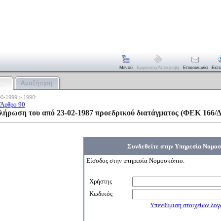
Μενού
Εμφάνιση/απόκρυψη
Επικοινωνία
Εκτ
:…
Αναζήτηση